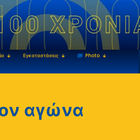
ία
Εγκαταστάσεις
‎‏‏‎ ‎Photo
τον αγώνα