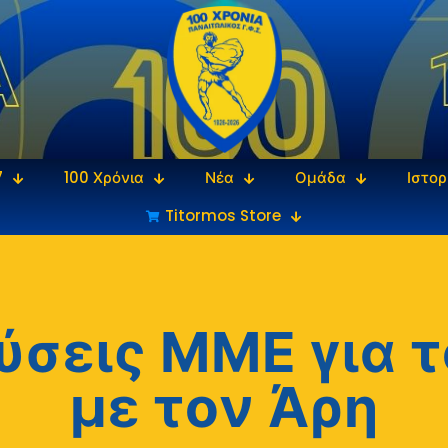
7
100 Χρόνια
Νέα
Ομάδα
Ιστορ
Titormos Store
ύσεις ΜΜΕ για 
με τον Άρη