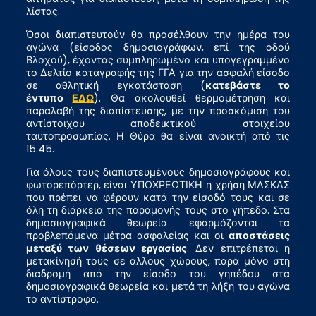
λίστας.
Όσοι διαπιστευτούν θα προσέλθουν την ημέρα του
αγώνα (είσοδος δημοσιογράφων, επί της οδού
Βλοχού), έχοντας συμπληρωμένο και υπογεγραμμένο
το Δελτίο καταγραφής της ΓΓΑ για την ασφαλή είσοδο
σε αθλητική εγκατάσταση (
κατεβάστε το
έντυπο
ΕΔΩ
). Θα ακολουθεί θερμομέτρηση και
παραλαβή της διαπίστευσης, με την προσκόμιση του
αντίστοιχου αποδεικτικού στοιχείου
ταυτοπροσωπίας. Η Θύρα θα είναι ανοικτή από τις
15.45.
Για όλους τους διαπιστευμένους δημοσιογράφους και
φωτορεπόρτερ, είναι ΥΠΟΧΡΕΩΤΙΚΗ η χρήση ΜΑΣΚΑΣ
που πρέπει να φέρουν κατά την είσοδό τους και σε
όλη τη διάρκεια της παραμονής τους στο γήπεδο. Στα
δημοσιογραφικά θεωρεία εφαρμόζονται τα
προβλεπόμενα μέτρα ασφαλείας και οι
αποστάσεις
μεταξύ των θέσεων εργασίας
. Δεν επιτρέπεται η
μετακίνησή τους σε άλλους χώρους, παρά μόνο στη
διαδρομή από την είσοδο του γηπέδου στα
δημοσιογραφικά θεωρεία και μετά τη λήξη του αγώνα
το αντίστροφο.