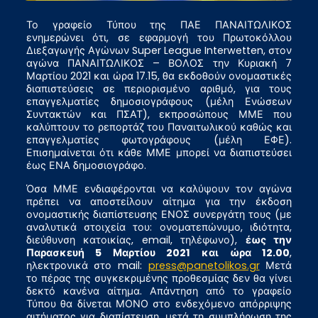
Το γραφείο Τύπου της ΠΑΕ ΠΑΝΑΙΤΩΛΙΚΟΣ
ενημερώνει ότι, σε εφαρμογή του Πρωτοκόλλου
Διεξαγωγής Αγώνων Super League Interwetten, στον
αγώνα ΠΑΝΑΙΤΩΛΙΚΟΣ – ΒΟΛΟΣ την Κυριακή 7
Μαρτίου 2021 και ώρα 17.15, θα εκδοθούν ονομαστικές
διαπιστεύσεις σε περιορισμένο αριθμό, για τους
επαγγελματίες δημοσιογράφους (μέλη Ενώσεων
Συντακτών και ΠΣΑΤ), εκπροσώπους ΜΜΕ που
καλύπτουν το ρεπορτάζ του Παναιτωλικού καθώς και
επαγγελματίες φωτογράφους (μέλη ΕΦΕ).
Επισημαίνεται ότι κάθε ΜΜΕ μπορεί να διαπιστεύσει
έως ΕΝΑ δημοσιογράφο.
Όσα ΜΜΕ ενδιαφέρονται να καλύψουν τον αγώνα
πρέπει να αποστείλουν αίτημα για την έκδοση
ονομαστικής διαπίστευσης ΕΝΟΣ συνεργάτη τους (με
αναλυτικά στοιχεία του: ονοματεπώνυμο, ιδιότητα,
διεύθυνση κατοικίας, email, τηλέφωνο),
έως την
Παρασκευή 5 Μαρτίου 2021 και ώρα 12.00
,
ηλεκτρονικά στο mail:
press@panetolikos.gr
Μετά
το πέρας της συγκεκριμένης προθεσμίας δεν θα γίνει
δεκτό κανένα αίτημα. Απάντηση από το γραφείο
Τύπου θα δίνεται ΜΟΝΟ στο ενδεχόμενο απόρριψης
αιτήματος για διαπίστευση, μετά τη συμπλήρωση της