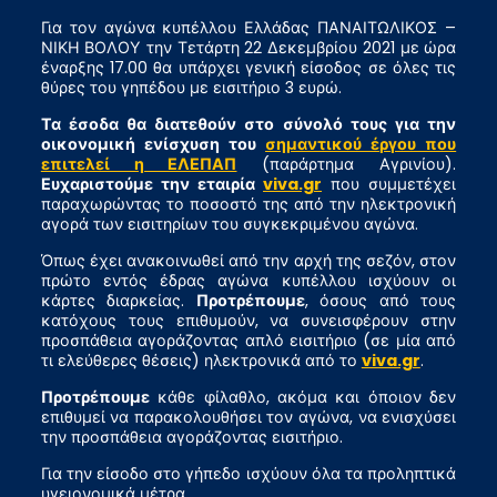
Για τον αγώνα κυπέλλου Ελλάδας ΠΑΝΑΙΤΩΛΙΚΟΣ –
ΝΙΚΗ ΒΟΛΟΥ την Τετάρτη 22 Δεκεμβρίου 2021 με ώρα
έναρξης 17.00 θα υπάρχει γενική είσοδος σε όλες τις
θύρες του γηπέδου με εισιτήριο 3 ευρώ.
Τα έσοδα θα διατεθούν στο σύνολό τους για την
οικονομική ενίσχυση του
σημαντικού έργου που
επιτελεί η ΕΛΕΠΑΠ
(παράρτημα Αγρινίου).
Ευχαριστούμε την εταιρία
viva.gr
που συμμετέχει
παραχωρώντας το ποσοστό της από την ηλεκτρονική
αγορά των εισιτηρίων του συγκεκριμένου αγώνα.
Όπως έχει ανακοινωθεί από την αρχή της σεζόν, στον
πρώτο εντός έδρας αγώνα κυπέλλου ισχύουν οι
κάρτες διαρκείας.
Προτρέπουμε
, όσους από τους
κατόχους τους επιθυμούν, να συνεισφέρουν στην
προσπάθεια αγοράζοντας απλό εισιτήριο (σε μία από
τι ελεύθερες θέσεις) ηλεκτρονικά από το
viva.gr
.
Προτρέπουμε
κάθε φίλαθλο, ακόμα και όποιον δεν
επιθυμεί να παρακολουθήσει τον αγώνα, να ενισχύσει
την προσπάθεια αγοράζοντας εισιτήριο.
Για την είσοδο στο γήπεδο ισχύουν όλα τα προληπτικά
υγειονομικά μέτρα.