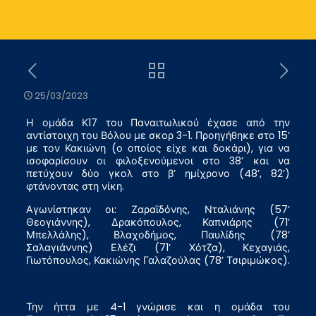
25/03/2023
Η ομάδα Κ17 του Παναιτωλικού έχασε από την
αντίστοιχη του Βόλου με σκορ 3-1. Προηγήθηκε στο 15’
με τον Κακιώνη (ο οποίος είχε και δοκάρι), για να
ισοφαρίσουν οι φιλοξενούμενοι στο 38’ και να
πετύχουν δύο γκολ στο β’ ημίχρονο (48’, 82’)
φτάνοντας στη νίκη.
Αγωνίστηκαν οι: Ζαραϊδόνης, Νταλιάνης (57’
Θεογιάννης), Δρακόπουλος, Καπνιάρης (71’
Μπελλάλης), Βλαχοδήμος, Παυλίδης (78’
Σαλαγιάννης) Ελέζι (71’ Χότζα), Κεχαγιάς,
Γιωτόπουλος, Κακιώνης Γαλαζούλας (78’ Τσιριμώκος).
Την ήττα με 4-1 γνώρισε και η ομάδα του