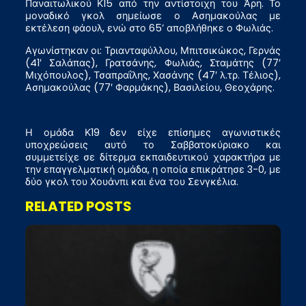
Παναιτωλικού Κ15 από την αντίστοιχη του Άρη. Το
μοναδικό γκολ σημείωσε ο Ασημακούλας με
εκτέλεση φάουλ, ενώ στο 65’ αποβλήθηκε ο Φωλιάς.
Αγωνίστηκαν οι: Τριανταφύλλου, Μπιτσικώκος, Γερνάς
(41′ Σαλάπας), Γρατσάνης, Φωλιάς, Σταμάτης (77′
Μιχόπουλος), Τσαπραΐλης, Χασάνης (47′ λ.τρ. Τέλιος),
Ασημακούλας (77′ Φαρμάκης), Βασιλείου, Θεοχάρης.
Η ομάδα Κ19 δεν είχε επίσημες αγωνιστικές
υποχρεώσεις αυτό το Σαββατοκύριακο και
συμμετείχε σε δίτερμα εκπαιδευτικού χαρακτήρα με
την επαγγελματική ομάδα, η οποία επικράτησε 3-0, με
δύο γκολ του Χουάνπι και ένα του Σενγκέλια.
RELATED POSTS