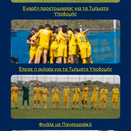
Έναρξη προετοιμασίας για τα Τμήματα
Υποδομής
Έπεσε η αυλαία για τα Τμήματα Υποδομής
Φινάλε με Πανσερραϊκό