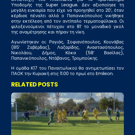
Υποδομής της Super League. Δεν αξιοποίησε τη
μεγάλη ευκαιρία που είχε να προηγηθεί στο 20’, όταν
κέρδισε πέναλτι αλλά ο Παπανικόπουλος νικήθηκε
στην εκτέλεση από τον αντίπαλο τερματοφύλακα. Οι
φιλοξενούμενοι πέτυχαν στο 81’ το μοναδικό γκολ
της αναμέτρησης και πήραν τη νίκη.
Αγωνίστηκαν οι: Ραγιάς, Σοφιανόπουλος, Κουνάβας
(85’ Ζαβέρδας), Λαζαρίδης, Αναστασόπουλος,
Νικολάου, Δήμος, Κόκα (58’ Βασίλας),
Παπανικόπουλος, Ντάβανος, Τρομπούκης.
Η ομάδα Κ17 του Παναιτωλικού θα αντιμετωπίσει τον
ΠΑΟΚ την Κυριακή στις 11.00 το πρωί στο Emileon.
RELATED POSTS