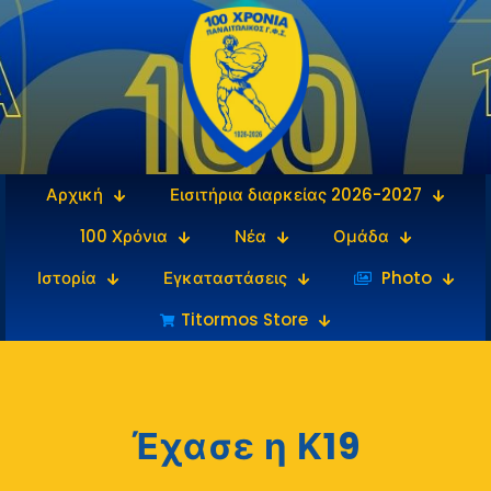
Αρχική
Εισιτήρια διαρκείας 2026-2027
100 Χρόνια
Νέα
Ομάδα
Ιστορία
Εγκαταστάσεις
‎‏‏‎ ‎Photo
Titormos Store
Έχασε η Κ19