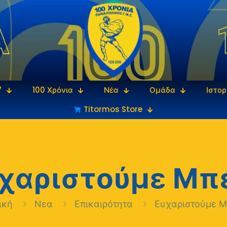
7
100 Χρόνια
Νέα
Ομάδα
Ιστορ
Titormos Store
χαριστούμε Μπ
ική
Νεα
Επικαιρότητα
Ευχαριστούμε Μ