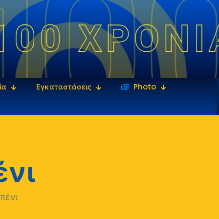
ία
Εγκαταστάσεις
‎‏‏‎ ‎Photo
ένι
πένι