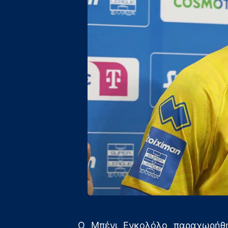
Ο Μπένι Ενκολόλο παραχωρήθη