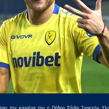
ίσει την καριέρα του ο Πέδρο Σίλβα Τορεχόν. Υ