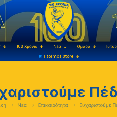
7
100 Χρόνια
Νέα
Ομάδα
Ιστορ
Titormos Store
χαριστούμε Πέ
ική
Νεα
Επικαιρότητα
Ευχαριστούμε Π