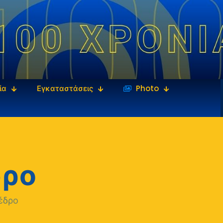
ία
Εγκαταστάσεις
‎‏‏‎ ‎Photo
δρο
έδρο