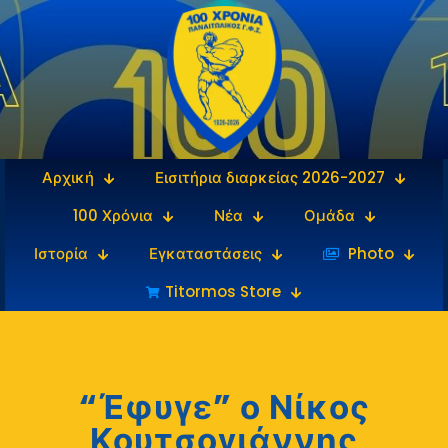
Αρχική
Εισιτήρια διαρκείας 2026-2027
100 Χρόνια
Νέα
Ομάδα
Ιστορία
Εγκαταστάσεις
‎‏‏‎ ‎Photo
Titormos Store
“Έφυγε” ο Νίκος
Κουτσογιάννης