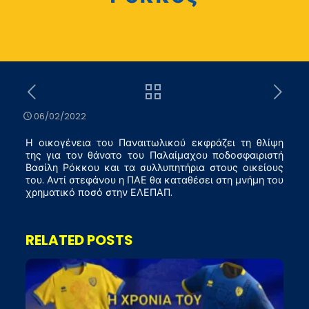
06/02/2022
Η οικογένεια του Παναιτωλικού εκφράζει τη θλίψη
της για τον θάνατο του Παλαίμαχου ποδοσφαιριστή
Βασίλη Ρόκκου και τα συλλυπητήρια στους οικείους
του. Αντί στεφάνου η ΠΑΕ θα καταθέσει στη μνήμη του
χρηματικό ποσό στην ΕΛΕΠΑΠ.
RELATED POSTS