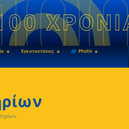
ία
Εγκαταστάσεις
‎‏‏‎ ‎Photo
ηρίων
τηρίων