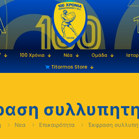
7
100 Χρόνια
Νέα
Ομάδα
Ιστορ
Titormos Store
αση συλλυπητ
ή
Νεα
Επικαιρότητα
Έκφραση συλλυπη