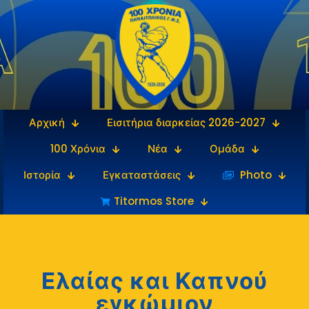
Αρχική
Εισιτήρια διαρκείας 2026-2027
100 Χρόνια
Νέα
Ομάδα
Ιστορία
Εγκαταστάσεις
‎‏‏‎ ‎Photo
Titormos Store
Ελαίας και Καπνού
εγκώμιον