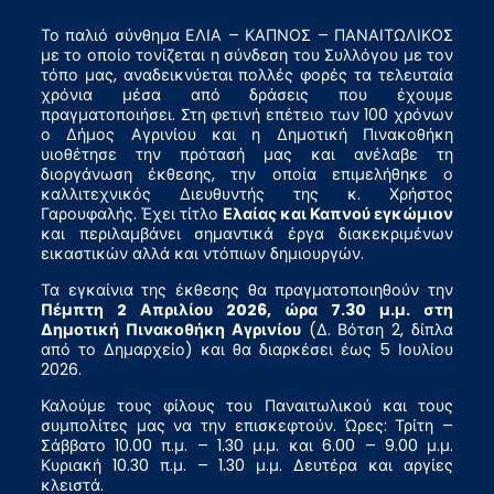
Το παλιό σύνθημα ΕΛΙΑ – ΚΑΠΝΟΣ – ΠΑΝΑΙΤΩΛΙΚΟΣ
με το οποίο τονίζεται η σύνδεση του Συλλόγου με τον
τόπο μας, αναδεικνύεται πολλές φορές τα τελευταία
χρόνια μέσα από δράσεις που έχουμε
πραγματοποιήσει. Στη φετινή επέτειο των 100 χρόνων
ο Δήμος Αγρινίου και η Δημοτική Πινακοθήκη
υιοθέτησε την πρότασή μας και ανέλαβε τη
διοργάνωση έκθεσης, την οποία επιμελήθηκε ο
καλλιτεχνικός Διευθυντής της κ. Χρήστος
Γαρουφαλής. Έχει τίτλο
Ελαίας και Καπνού εγκώμιον
και περιλαμβάνει σημαντικά έργα διακεκριμένων
εικαστικών αλλά και ντόπιων δημιουργών.
Τα εγκαίνια της έκθεσης θα πραγματοποιηθούν την
Πέμπτη 2 Απριλίου 2026, ώρα 7.30 μ.μ. στη
Δημοτική Πινακοθήκη Αγρινίου
(Δ. Βότση 2, δίπλα
από το Δημαρχείο) και θα διαρκέσει έως 5 Ιουλίου
2026.
Καλούμε τους φίλους του Παναιτωλικού και τους
συμπολίτες μας να την επισκεφτούν. Ώρες: Τρίτη –
Σάββατο 10.00 π.μ. – 1.30 μ.μ. και 6.00 – 9.00 μ.μ.
Κυριακή 10.30 π.μ. – 1.30 μ.μ. Δευτέρα και αργίες
κλειστά.