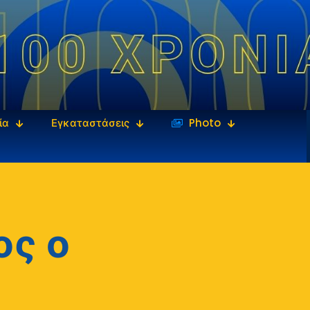
ία
Εγκαταστάσεις
‎‏‏‎ ‎Photo
ος ο