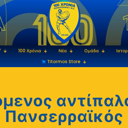
7
100 Χρόνια
Νέα
Ομάδα
Ιστορ
Titormos Store
μενος αντίπαλ
Πανσερραϊκός