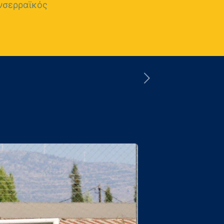
νσερραϊκός