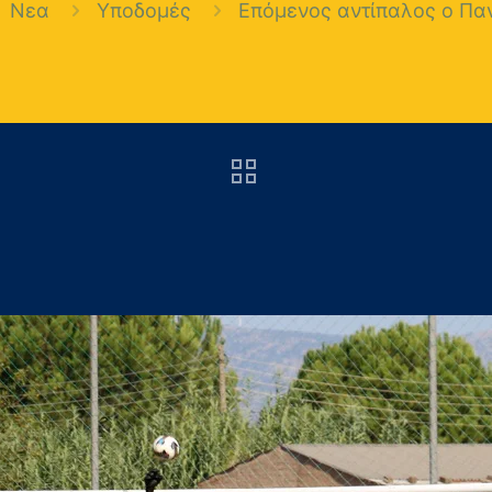
Νεα
Υποδομές
Επόμενος αντίπαλος ο Πα