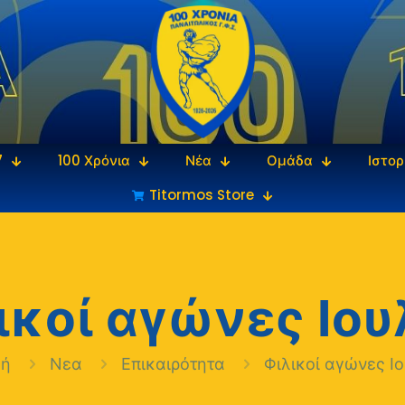
7
100 Χρόνια
Νέα
Ομάδα
Ιστορ
Titormos Store
ικοί αγώνες Ιου
κή
Νεα
Επικαιρότητα
Φιλικοί αγώνες Ι