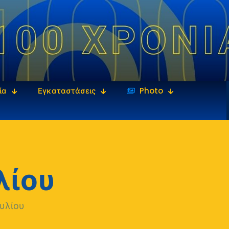
ία
Εγκαταστάσεις
‎‏‏‎ ‎Photo
λίου
ουλίου