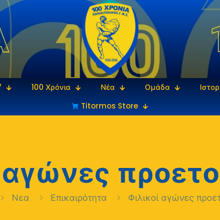
7
100 Χρόνια
Νέα
Ομάδα
Ιστορ
Titormos Store
ί αγώνες προετο
Νεα
Επικαιρότητα
Φιλικοί αγώνες προε