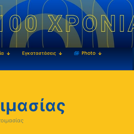
ία
Εγκαταστάσεις
‎‏‏‎ ‎Photo
ιμασίας
τοιμασίας