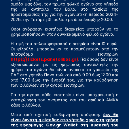
ομάδα μας δίνει τον πρώτο φιλικό αγώνα στο γήπεδό
της με αντίπαλο τον Βόλο, στο πλαίσιο της
προετοιμασίας της για την αγωνιστική περίοδο 2024-
2025, την Τετάρτη 31 Ιουλίου με ώρα έναρξης 20.00.
Όσοι αγόρασαν εισιτήριο διαρκείας μπορούν να το
χρησιμοποιήσουν στον συγκεκριμένο φιλικό αγώνα.
Η τιμή του απλού ψηφιακού εισιτηρίου είναι 10 ευρώ.
Οι φίλαθλοι μπορούν να το προμηθευτούν από την
πλατφόρμα εισιτηρίων
https://tickets.panetolikos.gr/
. Για όσους δεν είναι
εξοικειωμένοι με τις ψηφιακές συναλλαγές την
ημέρα του αγώνα θα είναι ανοικτά τα γραφεία της
ΠΑΕ στο γήπεδο Παναιτωλικού από 9.00 έως 12.00 και
από 17.00 έως την έναρξή του, για την καθοδήγηση
των φιλάθλων στην αγορά εισιτηρίων.
Για την αγορά κάθε εισιτηρίου είναι υποχρεωτική η
καταχώρηση του ονόματος και του αριθμού ΑΜΚΑ
κάθε φιλάθλου.
Μετά από σχετική κυβερνητική απόφαση,
δεν θα
είναι δυνατή
η είσοδος στο γήπεδο χωρίς τη χρήση
της εφαρμογής Gov.gr Wallet στη συσκευή του