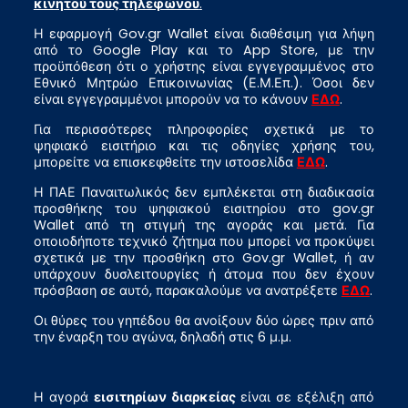
κινητού τους τηλεφώνου
.
Η εφαρμογή Gov.gr Wallet είναι διαθέσιμη για λήψη
από το Google Play και το App Store, με την
προϋπόθεση ότι ο χρήστης είναι εγγεγραμμένος στο
Εθνικό Μητρώο Επικοινωνίας (Ε.Μ.Επ.). Όσοι δεν
είναι εγγεγραμμένοι μπορούν να το κάνουν
ΕΔΩ
.
Για περισσότερες πληροφορίες σχετικά με το
ψηφιακό εισιτήριο και τις οδηγίες χρήσης του,
μπορείτε να επισκεφθείτε την ιστοσελίδα
ΕΔΩ
.
Η ΠΑΕ Παναιτωλικός δεν εμπλέκεται στη διαδικασία
προσθήκης του ψηφιακού εισιτηρίου στο gov.gr
Wallet από τη στιγμή της αγοράς και μετά. Για
οποιοδήποτε τεχνικό ζήτημα που μπορεί να προκύψει
σχετικά με την προσθήκη στο Gov.gr Wallet, ή αν
υπάρχουν δυσλειτουργίες ή άτομα που δεν έχουν
πρόσβαση σε αυτό, παρακαλούμε να ανατρέξετε
ΕΔΩ
.
Οι θύρες του γηπέδου θα ανοίξουν δύο ώρες πριν από
την έναρξη του αγώνα, δηλαδή στις 6 μ.μ.
Η αγορά
εισιτηρίων διαρκείας
είναι σε εξέλιξη από