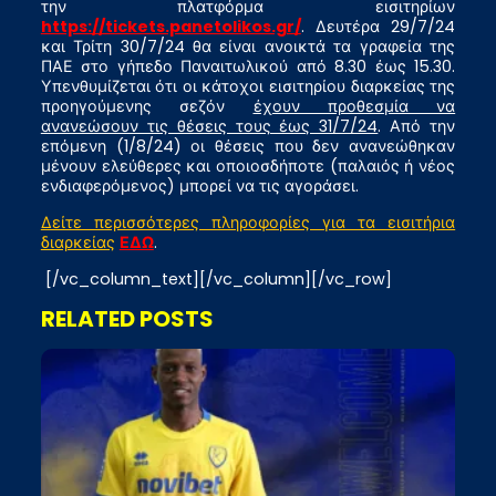
την πλατφόρμα εισιτηρίων
https://tickets.panetolikos.gr/
. Δευτέρα 29/7/24
και Τρίτη 30/7/24 θα είναι ανοικτά τα γραφεία της
ΠΑΕ στο γήπεδο Παναιτωλικού από 8.30 έως 15.30.
Υπενθυμίζεται ότι οι κάτοχοι εισιτηρίου διαρκείας της
προηγούμενης σεζόν
έχουν προθεσμία να
ανανεώσουν τις θέσεις τους έως 31/7/24
. Από την
επόμενη (1/8/24) οι θέσεις που δεν ανανεώθηκαν
μένουν ελεύθερες και οποιοσδήποτε (παλαιός ή νέος
ενδιαφερόμενος) μπορεί να τις αγοράσει.
Δείτε περισσότερες πληροφορίες για τα εισιτήρια
διαρκείας
ΕΔΩ
.
[/vc_column_text][/vc_column][/vc_row]
RELATED POSTS