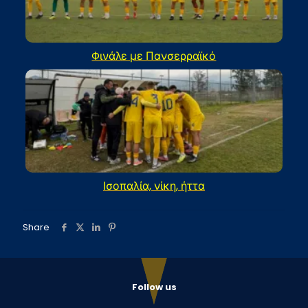
Φινάλε με Πανσερραϊκό
Ισοπαλία, νίκη, ήττα
Share
Follow us