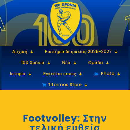
Αρχική
Εισιτήρια διαρκείας 2026-2027
100 Χρόνια
Νέα
Ομάδα
Ιστορία
Εγκαταστάσεις
‎‏‏‎ ‎Photo
Titormos Store
Footvolley: Στην
τελική ευθεία