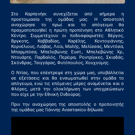
Στο Καρπενήσι συνεχίζεται από σήμερα η
προετοιμασία της ομάδας μας. Η αποστολή
αναχώρησε το πρωί και το απόγευμα θα
πραγματοποιηθεί η πρώτη προπόνηση στο Αθλητικό
Κέντρο. Συμμετέχουν οι ποδοσφαιριστές: Βέργος,
Βργκοτς, Καββαδίας, Καρέλης, Κοντογιάννης,
Κορνέλιους, Λιάβας, Λούι, Μαλής, Μελίσσας, Μεντόσα,
Μπαρμπόσα, Μπελεβώνης Ευστ., Μπελεβώνης Χρ.,
Ντουάρτε, Παρδαλός, Περέιρα, Ροντρίγκες, Σκιαδάς,
Σκόνδρας, Τσιγγάρας, Φυτόπουλος, Χουχούμης.
Ο Ντίας, που επέστρεψε στη χώρα μας, υποβάλλεται
σε εξετάσεις και θα ενσωματωθεί στην ομάδα το
απόγευμα, ενώ τις επόμενες μέρες αναμένεται και ο
Φλόρες, μετά την ολοκλήρωση των υποχρεώσεων
που είχε με την Εθνική Ονδούρας.
Πριν την αναχώρηση της αποστολής ο προπονητής
της ομάδας μας Γιάννης Αναστασίου δήλωσε: