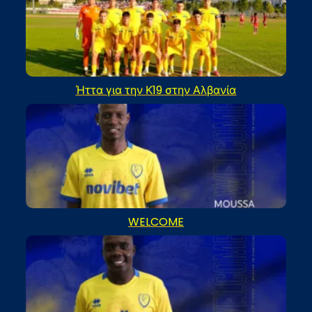
Ήττα για την Κ19 στην Αλβανία
WELCOME