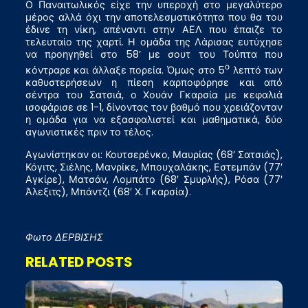
Ο Παναιτωλικός είχε την υπεροχή στο μεγαλύτερο
μέρος αλλά όχι την αποτελεσματικότητα που θα του
έδινε τη νίκη, απέναντι στην ΑΕΛ που έπαιζε το
τελευταίο της χαρτί. Η ομάδα της Λάρισας ευτύχησε
να προηγηθεί στο 58’ με σουτ του Τούπτα που
ο
κόντραρε και άλλαξε πορεία. Όμως στο 5
λεπτό των
καθυστερήσεων η πίεση καρποφόρησε και από
σέντρα του Σατσιά, ο Χουάν Γκαρσία με κεφαλιά
ισοφάρισε σε 1-1, δίνοντας τον βαθμό που χρειάζονταν
η ομάδα για να εξασφαλιστεί και μαθηματικά, δύο
αγωνιστικές πριν το τέλος.
Αγωνίστηκαν οι: Κουτσερένκο, Μαυρίας (68′ Σατσιάς),
Κόγιτς, Σιέλης, Μανρίκε, Μπουχαλάκης, Εστεμπάν (77′
Αγκίρε), Ματσάν, Λομπάτο (68′ Σμυρλής), Ρόσα (77′
Άλεξιτς), Μπάντζι (68′ Χ. Γκαρσία).
Φωτο ΔΕΡΒΙΣΗΣ
RELATED POSTS