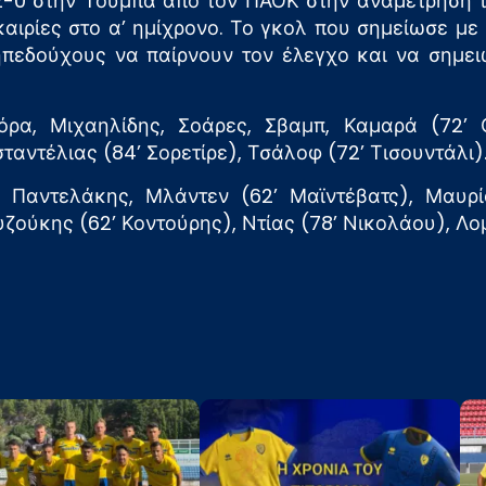
2-0 στην Τούμπα από τον ΠΑΟΚ στην αναμέτρηση 
αιρίες στο α’ ημίχρονο. Το γκολ που σημείωσε με
ηπεδούχους να παίρνουν τον έλεγχο και να σημει
ιόρα, Μιχαηλίδης, Σοάρες, Σβαμπ, Καμαρά (72’ 
ταντέλιας (84’ Σορετίρε), Τσάλοφ (72’ Τισουντάλι)
 Παντελάκης, Μλάντεν (62’ Μαϊντέβατς), Μαυρία
ούκης (62’ Κοντούρης), Ντίας (78’ Νικολάου), Λο