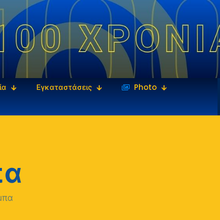
ία
Εγκαταστάσεις
‎‏‏‎ ‎Photo
πα
μπα