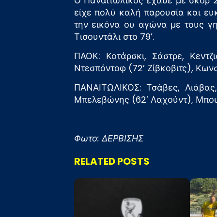
Ο Παναιτωλικός έχασε με σκορ 
είχε πολύ καλή παρουσία και ευκ
την εικόνα ου αγώνα με τους γ
Τισουντάλι στο 79’.
ΠΑΟΚ: Κοτάρσκι, Σάστρε, Κεντζ
Ντεσπόντοφ (72’ Ζίβκοβιτς), Κωνσ
ΠΑΝΑΙΤΩΛΙΚΟΣ: Τσάβες, Λιάβας,
Μπελεβώνης (62’ Λαχούντ), Μπουζ
Φωτο: ΔΕΡΒΙΣΗΣ
RELATED POSTS