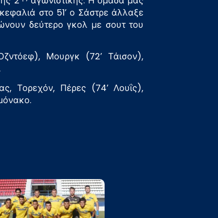
της 2
αγωνιστικής. Η ομάδα μας
 κεφαλιά στο 51’ ο Σάστρε άλλαξε
ώνουν δεύτερο γκολ με σουτ του
Οζντόεφ), Μουργκ (72’ Τάισον),
.
ς, Τορεχόν, Πέρες (74’ Λουΐς),
μόνακο.