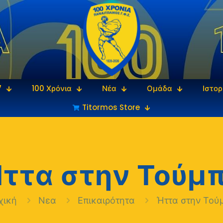
7
100 Χρόνια
Νέα
Ομάδα
Ιστορ
Titormos Store
ττα στην Τούμ
χική
Νεα
Επικαιρότητα
Ήττα στην Τού