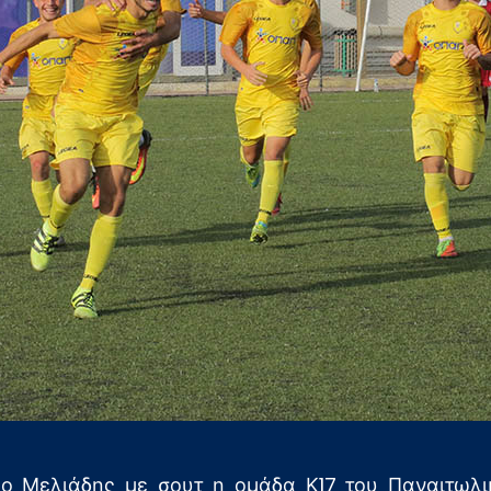
ο Μελιάδης με σουτ η ομάδα Κ17 του Παναιτωλι