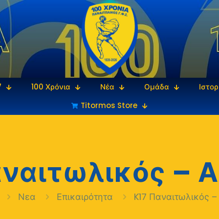
7
100 Χρόνια
Νέα
Ομάδα
Ιστορ
Titormos Store
αναιτωλικός – Α
Νεα
Επικαιρότητα
K17 Παναιτωλικός –