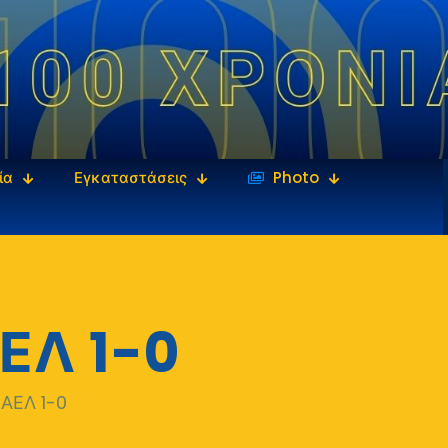
ία
Εγκαταστάσεις
‎‏‏‎ ‎Photo
ΕΛ 1-0
 ΑΕΛ 1-0