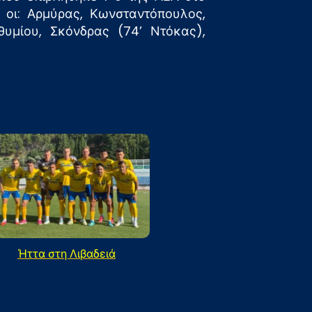
 οι: Αρμύρας, Κωνσταντόπουλος,
θυμίου, Σκόνδρας (74’ Ντόκας),
Ήττα στη Λιβαδειά