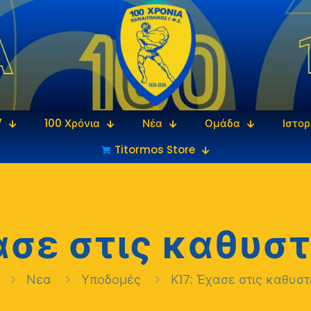
7
100 Χρόνια
Νέα
Ομάδα
Ιστορ
Titormos Store
ασε στις καθυσ
Νεα
Υποδομές
Κ17: Έχασε στις καθυσ