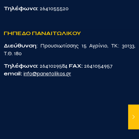
Τηλέφωνα:
2641055520
ΓΗΠΕΔΟ ΠΑΝΑΙΤΩΛΙΚΟΥ
Διεύθυνση
: Προυσιωτίσσης 15 Αγρίνιο, TK: 30133,
Τ.Θ. 180
Τηλέφωνα:
2641029584
FAX:
2641054957
email:
info@panetolikos.gr