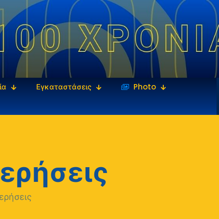
ία
Εγκαταστάσεις
‎‏‏‎ ‎Photo
τερήσεις
τερήσεις