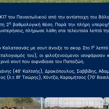
 Κ17 του Παναιτωλικού από την αντίστοιχη του Βό
η
τη 2
βαθμολογική θέση. Παρά την πλήρη υπεροχή, 
θυστερήσεις, πλήρωσε λάθη στα τελευταία λεπτά τη
ο
ο Καλατσανάς με σουτ άνοιξε το σκορ. Στο 1
λεπτό
αλογισμός του), οι φιλοξενούμενοι ισοφάρισαν 
ρινό σουτ που αιφνιδίασε τον Παπαζώη.
άνης (46′ Καλτσής), Δρακόπουλος, Σαββίδης, Αδαμ
ς (λ.τ. 81′ Τσώρης), Χόντζα, Καραμήτσος (70′ Βασιλ