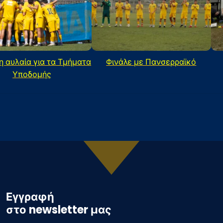
η αυλαία για τα Τμήματα
Φινάλε με Πανσερραϊκό
Υποδομής
Εγγραφή
στο newsletter μας