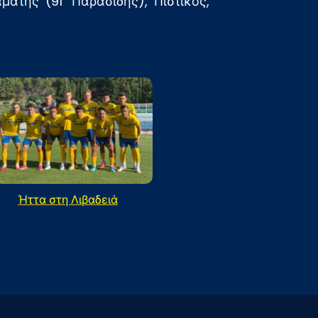
άτης (91′ Παρασίδης), Πιστικός,
Ήττα στη Λιβαδειά