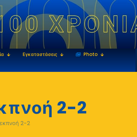
ία
Εγκαταστάσεις
‎‏‏‎ ‎Photo
εκπνοή 2-2
 εκπνοή 2-2