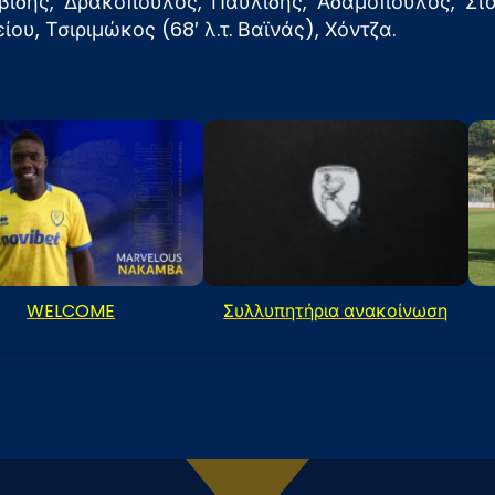
ίδης, Δρακόπουλος, Παυλίδης, Αδαμόπουλος, Σταμ
υ, Τσιριμώκος (68′ λ.τ. Βαϊνάς), Χόντζα.
WELCOME
Συλλυπητήρια ανακοίνωση