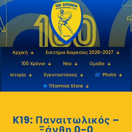
Αρχική
Εισιτήρια διαρκείας 2026-2027
100 Χρόνια
Νέα
Ομάδα
Ιστορία
Εγκαταστάσεις
‎‏‏‎ ‎Photo
Titormos Store
K19: Παναιτωλικός –
Ξάνθη 0-0