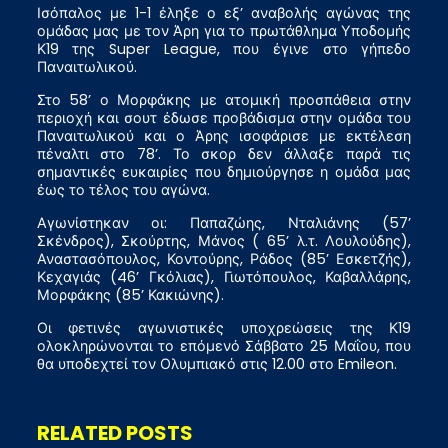
Ισόπαλος με 1-1 έληξε ο εξ’ αναβολής αγώνας της
ομάδας μας με τον Άρη για το πρωτάθλημα Υποδομής
Κ19 της Super League, που έγινε στο γήπεδο
Παναιτωλικού.
Στο 58’ ο Μορφάκης με ατομική προσπάθεια στην
περιοχή και σουτ έδωσε προβάδισμα στην ομάδα του
Παναιτωλικού και ο Άρης ισοφάρισε με εκτέλεση
πέναλτι στο 78’. Το σκορ δεν άλλαξε παρά τις
σημαντικές ευκαιρίες που δημιούργησε η ομάδα μας
έως το τέλος του αγώνα.
Αγωνίστηκαν οι: Παπαζώης, Νταλιάνης (57’
Σκένδρος), Σκούρτης, Μάνος ( 65’ λ.τ. Λουλούδης),
Αναστασόπουλος, Κοντούρης, Ράδος (85’ Εσκετζής),
Κεχαγιάς (46’ Γκόλιας), Γιωτόπουλος, Καβαλλάρης,
Μορφάκης (85’ Κακιώνης).
Οι φετινές αγωνιστικές υποχρεώσεις της Κ19
ολοκληρώνονται το επόμενό Σάββατο 25 Μαΐου, που
θα υποδεχτεί τον Ολυμπιακό στις 12.00 στο Emileon.
RELATED POSTS