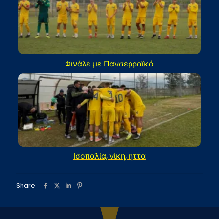
Φινάλε με Πανσερραϊκό
Ισοπαλία, νίκη, ήττα
Share