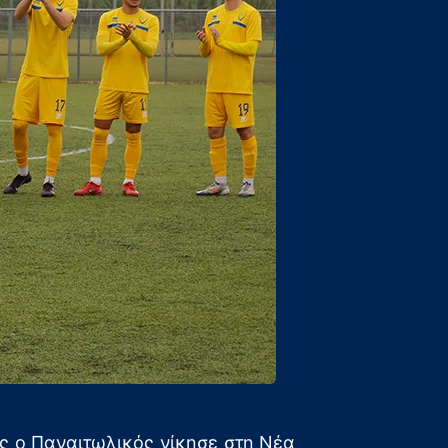
ς ο Παναιτωλικός νίκησε στη Νέα