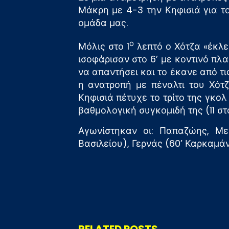
Μάκρη με 4-3 την Κηφισιά για τ
ομάδα μας.
ο
Μόλις στο 1
λεπτό ο Χότζα «έκλε
ισοφάρισαν στο 6’ με κοντινό πλ
να απαντήσει και το έκανε από τι
η ανατροπή με πέναλτι του Χότζ
Κηφισιά πέτυχε το τρίτο της γκο
βαθμολογική συγκομιδή της (11 στ
Αγωνίστηκαν οι: Παπαζώης, Μεγ
Βασιλείου), Γερνάς (60’ Καρκαμά
RELATED POSTS