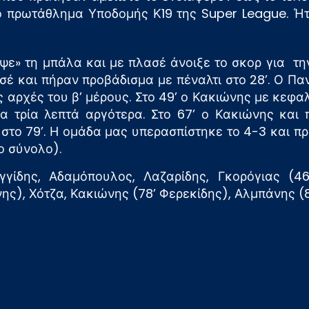
ο πρωτάθλημα Υποδομής Κ19 της Super League. Ήταν
ψε» τη μπάλα και με πλασέ άνοιξε το σκορ για τη
ασέ και πήραν προβάδισμα με πέναλτι στο 28’. Ο 
ς αρχές του β’ μέρους. Στο 49’ ο Κακιώνης με κεφ
α τρία λεπτά αργότερα. Στο 67’ ο Κακιώνης και
λ στο 79’. Η ομάδα μας υπερασπίστηκε το 4-3 και π
ο σύνολο).
γίδης, Αδαμόπουλος, Λαζαρίδης, Γκορόγιας (46’
νης), Χότζα, Κακιώνης (78’ Φερεκίδης), Αλμπάνης (