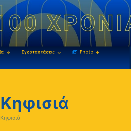
ία
Εγκαταστάσεις
‎‏‏‎ ‎Photo
 Κηφισιά
 Κηφισιά