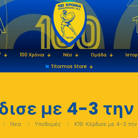
7
100 Χρόνια
Νέα
Ομάδα
Ιστορ
Titormos Store
ρδισε με 4-3 την
Νεα
Υποδομές
Κ19: Κέρδισε με 4-3 την