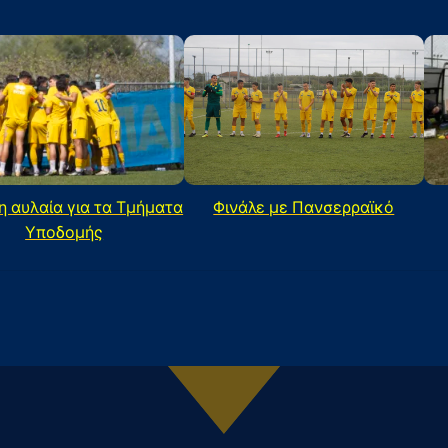
η αυλαία για τα Τμήματα
Φινάλε με Πανσερραϊκό
Υποδομής