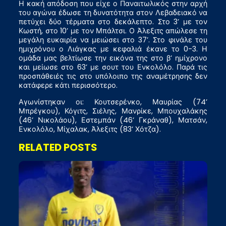
Η κακή απόδοση που είχε ο Παναιτωλικός στην αρχή
του αγώνα έδωσε τη δυνατότητα στον Λεβαδειακό να
πετύχει δύο τέρματα στο δεκάλεπτο. Στο 3’ με τον
Κωστή, στο 10’ με τον Μπάλτσι. Ο Άλεξιτς απώλεσε τη
μεγάλη ευκαιρία να μειώσει στο 37’. Στο φινάλε του
ημιχρόνου ο Λιάγκας με κεφαλιά έκανε το 0-3. Η
ομάδα μας βελτίωσε την εικόνα της στο β’ ημίχρονο
και μείωσε στο 63’ με σουτ του Ενκολόλο. Παρά τις
προσπάθειές τις στο υπόλοιπο της αναμέτρησης δεν
κατάφερε κάτι περισσότερο.
Αγωνίστηκαν οι: Κουτσερένκο, Μαυρίας (74’
Μπρέγκου), Κόγιτς, Σιέλης, Μανρίκε, Μπουχαλάκης
(46’ Νικολάου), Εστεμπάν (46’ Γκράναθ), Ματσάν,
Ενκολόλο, Μίχαλακ, Άλεξιτς (83’ Χότζα).
RELATED POSTS