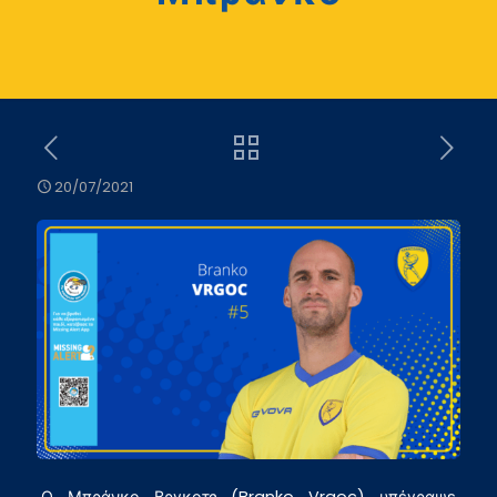
20/07/2021
Ο Μπράνκο Βργκοτς (Branko Vrgoc) υπέγραψε