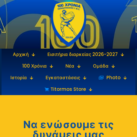
Αρχική
Εισιτήρια διαρκείας 2026-2027
100 Χρόνια
Νέα
Ομάδα
Ιστορία
Εγκαταστάσεις
‎‏‏‎ ‎Photo
Titormos Store
Να ενώσουμε τις
δυνάμεις μας