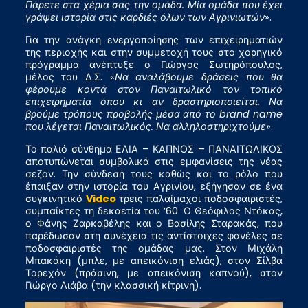
Πάρετε στα χέρια σας την ομάδα. Μία ομάδα που έχει
γράψει ιστορία στις καρδιές όλων των Αγρινιωτών
».
Για την ανάγκη ενεργοποίησης των επιχειρηματιών
της περιοχής και στην συμμετοχή τους στο χορηγικό
πρόγραμμα ανέπτυξε ο Γιώργος Σωτηρόπουλος,
μέλος του Δ.Σ. «
Να αναλάβουμε δράσεις που θα
φέρουμε κοντά στον Παναιτωλικό τον τοπικό
επιχειρηματία όπου κι αν δραστηριοποιείται. Να
βρούμε τρόπους προβολής μέσα από το brand name
που λέγεται Παναιτωλικός. Να αλληλοστηριχτούμε
».
Το παλιό σύνθημα ΕΛΙΑ – ΚΑΠΝΟΣ – ΠΑΝΑΙΤΩΛΙΚΟΣ
αποτυπώνεται συμβολικά στις εμφανίσεις της νέας
σεζόν. Την σύνδεσή τους καθώς και το ρόλο που
έπαιξαν στην ιστορία του Αγρινίου, εξήγησαν σε ένα
συγκινητικό
Video
τρεις παλαίμαχοι ποδοσφαιριστές,
συμπαίκτες τη δεκαετία του ’60. Ο Θεόφιλος Ντόκας,
ο Φάνης Ζαρκαβέλης και ο Βασίλης Σταρακάς, που
παρέδωσαν στη συνέχεια τις αντίστοιχες φανέλες σε
ποδοσφαιριστές της ομάδας μας. Στον Μιχάλη
Μπακάκη (μπλε, με απεικόνιση ελιάς), στον Σίλβα
Τορεχόν (πράσινη, με απεικόνιση καπνού), στον
Γιώργο Λιάβα (την κλασσική κίτρινη).