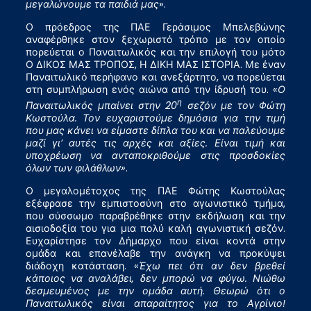
μεγαλώνουμε τα παιδιά μας
».
Ο πρόεδρος της ΠΑΕ Γεράσιμος Μπελεβώνης
αναφέρθηκε στον ξεχωριστό τρόπο με τον οποίο
πορεύεται ο Παναιτωλικός και την επιλογή του μότο
Ο ΔΙΚΟΣ ΜΑΣ ΤΡΟΠΟΣ, Η ΔΙΚΗ ΜΑΣ ΙΣΤΟΡΙΑ. Με έναν
Παναιτωλικό περήφανο και ανεξάρτητο, να πορεύεται
στη συμπλήρωση ενός αιώνα από την ίδρυσή του. «
Ο
η
Παναιτωλικός μπαίνει στην 20
σεζόν με τον Φώτη
Κωστούλα. Τον ευχαριστούμε δημόσια για την τιμή
που μας κάνει να είμαστε δίπλα του και να παλεύουμε
μαζί γι’ αυτές τις αρχές και αξίες. Είναι τιμή και
υποχρέωση να ανταποκριθούμε στις προσδοκίες
όλων των φιλάθλων»
.
Ο μεγαλομέτοχος της ΠΑΕ Φώτης Κωστούλας
εξέφρασε την εμπιστοσύνη στο αγωνιστικό τμήμα,
που σύσσωμο παραβρέθηκε στην εκδήλωση και την
αισιοδοξία του για μια πολύ καλή αγωνιστική σεζόν.
Ευχαρίστησε τον Δήμαρχο που είναι κοντά στην
ομάδα και επανέλαβε την ανάγκη να προκύψει
διάδοχη κατάσταση. «
Έχω πει ότι αν δεν βρεθεί
κάποιος να αναλάβει, δεν μπορώ να φύγω. Νιώθω
δεσμευμένος με την ομάδα αυτή. Θεωρώ ότι ο
Παναιτωλικός είναι απαραίτητος για το Αγρίνιο!