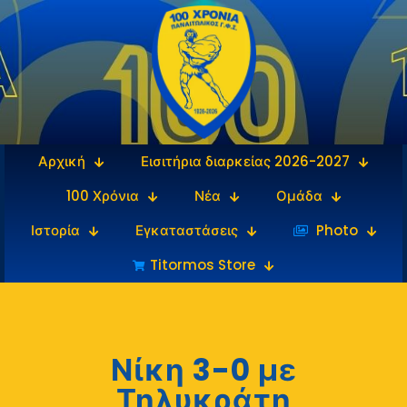
Αρχική
Εισιτήρια διαρκείας 2026-2027
100 Χρόνια
Νέα
Ομάδα
Ιστορία
Εγκαταστάσεις
‎‏‏‎ ‎Photo
Titormos Store
Νίκη 3-0 με
Τηλυκράτη