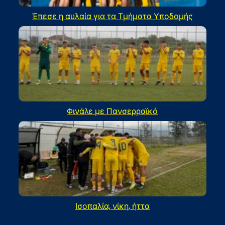
Έπεσε η αυλαία για τα Τμήματα Υποδομής
Φινάλε με Πανσερραϊκό
Ισοπαλία, νίκη, ήττα