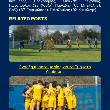
Καπνιάρης, Βλαχοδήμος, Μόκκας, Κεχαγιάς,
Γιωτόπουλος (93’ Χότζα), Παυλίδης (60’ Μπελάλης),
Ελέζι (87’ Τσιριμώκος), Γαλαζούλας (92’ Κακιώνης).
RELATED POSTS
Έναρξη προετοιμασίας για τα Τμήματα
Υποδομής