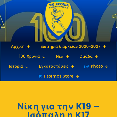
Αρχική
Εισιτήρια διαρκείας 2026-2027
100 Χρόνια
Νέα
Ομάδα
Ιστορία
Εγκαταστάσεις
‎‏‏‎ ‎Photo
Titormos Store
Νίκη για την Κ19 –
Ισόπαλη η Κ17