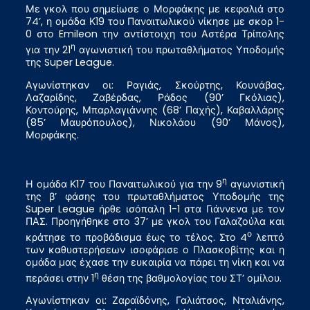
Με γκολ που σημείωσε ο Μορφάκης με κεφαλιά στο
74’, η ομάδα Κ19 του Παναιτωλικού νίκησε με σκορ 1-
0 στο Emileon την αντίστοιχη του Αστέρα Τρίπολης
η
για την 21
αγωνιστική του πρωταθλήματος Υποδομής
της Super League.
Αγωνίστηκαν οι: Ραγιάς, Σκούρτης, Κουνάβας,
Λαζαρίδης, Ζαβέρδας, Ράδος (90’ Γκόλιας),
Κοντούρης, Μπαρλαγιάννης (68’ Παχής), Καβαλλάρης
(85’ Μαυρόπουλος), Νικολάου (90’ Μάνος),
Μορφάκης.
η
Η ομάδα Κ17 του Παναιτωλικού για την 9
αγωνιστική
της β’ φάσης του πρωταθλήματος Υποδομής της
Super League ήρθε ισόπαλη 1-1 στα Γιάννενα με τον
ΠΑΣ. Προηγήθηκε στο 37’ με γκολ του Γαλαζούλα και
ο
κράτησε το προβάδισμα έως το τέλος. Στο 4
λεπτό
των καθυστερήσεων ισοφάρισε ο Πλασκοβίτης και η
ομάδα μας έχασε την ευκαιρία να πάρει τη νίκη και να
η
περάσει στην 1
θέση της βαθμολογίας του ΣΤ’ ομίλου.
Αγωνίστηκαν οι: Ζαραϊδόνης, Γαλιάτσος, Νταλιάνης,