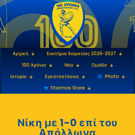
Αρχική
Εισιτήρια διαρκείας 2026-2027
100 Χρόνια
Νέα
Ομάδα
Ιστορία
Εγκαταστάσεις
‎‏‏‎ ‎Photo
Titormos Store
Νίκη με 1-0 επί του
Απόλλωνα