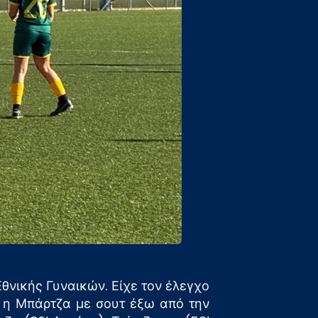
θνικής Γυναικών. Είχε τον έλεγχο
’ η Μπάρτζα με σουτ έξω από την