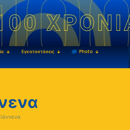
ία
Εγκαταστάσεις
‎‏‏‎ ‎Photo
ννενα
Γιάννενα