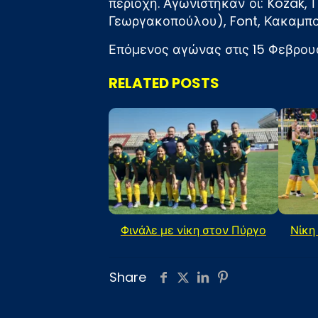
περιοχή. Αγωνίστηκαν οι: Kozak, 
Γεωργακοπούλου), Font, Κακαμπούκ
Επόμενος αγώνας στις 15 Φεβρουα
RELATED POSTS
Φινάλε με νίκη στον Πύργο
Νίκη
Share