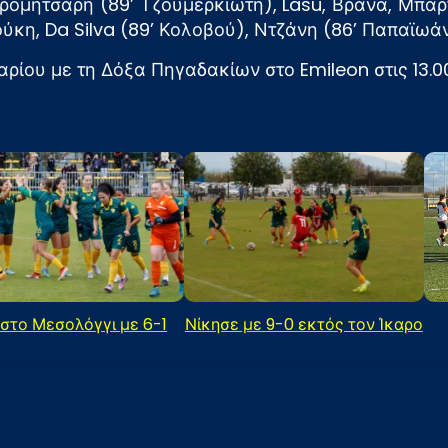
Γρομητσάρη (89’ Τζουμερκιώτη), Lasu, Βράνα, Μπάρ
η, Da Silva (89’ Κολοβού), Ντζάνη (86’ Παπαϊωάνν
ρίου με τη Δόξα Πηγαδακίων στο Emileon στις 13.00
 στο Μεσολόγγι με 6-1
Νίκησε με 9-0 εκτός τον Ίκαρο