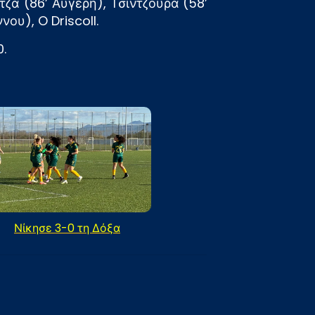
τζα (86’ Αυγέρη), Τσίντζουρα (58’
ου), O Driscoll.
.
Νίκησε 3-0 τη Δόξα