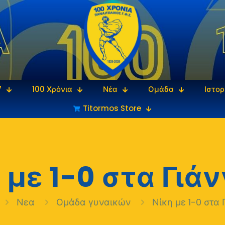
7
100 Χρόνια
Νέα
Ομάδα
Ιστορ
Titormos Store
 με 1-0 στα Γιά
Νεα
Ομάδα γυναικών
Νίκη με 1-0 στα 