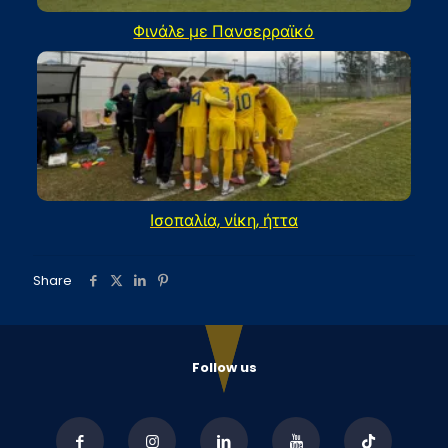
Φινάλε με Πανσερραϊκό
Ισοπαλία, νίκη, ήττα
Share
Follow us