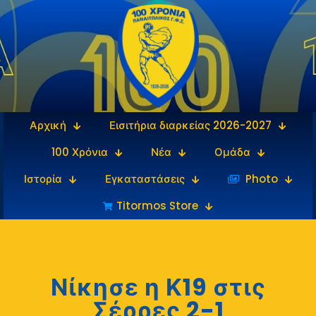
Αρχική
Εισιτήρια διαρκείας 2026-2027
100 Χρόνια
Νέα
Ομάδα
Ιστορία
Εγκαταστάσεις
‎‏‏‎ ‎Photo
Titormos Store
Νίκησε η Κ19 στις
Σέρρες 2-1