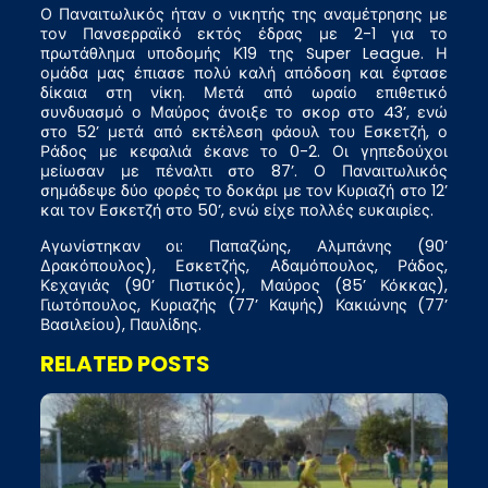
Ο Παναιτωλικός ήταν ο νικητής της αναμέτρησης με
τον Πανσερραϊκό εκτός έδρας με 2-1 για το
πρωτάθλημα υποδομής Κ19 της Super League. Η
ομάδα μας έπιασε πολύ καλή απόδοση και έφτασε
δίκαια στη νίκη. Μετά από ωραίο επιθετικό
συνδυασμό ο Μαύρος άνοιξε το σκορ στο 43’, ενώ
στο 52’ μετά από εκτέλεση φάουλ του Εσκετζή, ο
Ράδος με κεφαλιά έκανε το 0-2. Οι γηπεδούχοι
μείωσαν με πέναλτι στο 87’. Ο Παναιτωλικός
σημάδεψε δύο φορές το δοκάρι με τον Κυριαζή στο 12’
και τον Εσκετζή στο 50’, ενώ είχε πολλές ευκαιρίες.
Αγωνίστηκαν οι: Παπαζώης, Αλμπάνης (90’
Δρακόπουλος), Εσκετζής, Αδαμόπουλος, Ράδος,
Κεχαγιάς (90’ Πιστικός), Μαύρος (85’ Κόκκας),
Γιωτόπουλος, Κυριαζής (77’ Καψής) Κακιώνης (77’
Βασιλείου), Παυλίδης.
RELATED POSTS