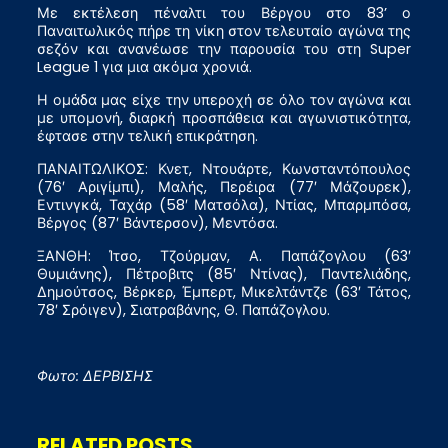
Με εκτέλεση πέναλτι του Βέργου στο 83’ ο
Παναιτωλικός πήρε τη νίκη στον τελευταίο αγώνα της
σεζόν και ανανέωσε την παρουσία του στη Super
League 1 για μια ακόμα χρονιά.
Η ομάδα μας είχε την υπεροχή σε όλο τον αγώνα και
με υπομονή, διαρκή προσπάθεια και αγωνιστικότητα,
έφτασε στην τελική επικράτηση.
ΠΑΝΑΙΤΩΛΙΚΟΣ: Κνετ, Ντουάρτε, Κωνσταντόπουλος
(76′ Αριγίμπι), Μαλής, Περέιρα (77′ Μάζουρεκ),
Εντινγκά, Ταχάρ (58′ Ματσόλα), Ντίας, Μπαρμπόσα,
Βέργος (87′ Βάντερσον), Μεντόσα.
ΞΑΝΘΗ: Ίτσο, Τζούρμαν, Α. Παπάζογλου (63′
Θυμιάνης), Πέτροβιτς (85′ Ντίνας), Παντελιάδης,
Δημούτσος, Βέρκερ, Έμπερτ, Μικελτάντζε (63′ Τάτος,
78′ Σρόιγεν), Σιατραβάνης, Θ. Παπάζογλου.
Φωτο: ΔΕΡΒΙΣΗΣ
RELATED POSTS