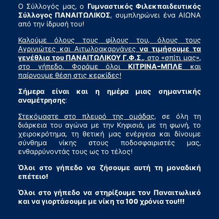
Ο Σύλλογός μας, ο
Γυμναστικός Φιλεκπαιδευτικός
Σύλλογος ΠΑΝΑΙΤΩΛΙΚΟΣ
, συμπληρώνει ένα ΑΙΩΝΑ
από την ίδρυσή του!
Καλούμε όλους τους φίλους του, όλους τους
Αγρινιώτες και Αιτωλοακαρνάνες
να τιμήσουμε τα
γενέθλια του ΠΑΝΑΙΤΩΛΙΚΟΥ Γ.Φ.Σ.
, στο «σπίτι μας»,
στο γήπεδο. Φοράμε όλοι
ΚΙΤΡΙΝΑ-ΜΠΛΕ
και
παίρνουμε θέση στις κερκίδες!
Σήμερα είναι και η ημέρα μιας σημαντικής
αναμέτρησης
:
Στεκόμαστε στο πλευρό της ομάδας
, σε όλη τη
διάρκεια του αγώνα με την Κηφισιά, με τη φωνή, το
χειροκρότημα, τη θετική μας ενέργεια και δίνουμε
σύνθημα νίκης στους ποδοσφαιριστές μας,
ενθαρρύνοντάς τους ως το τέλος!
Όλοι στο γήπεδο να ζήσουμε αυτή τη μοναδική
επέτειο!
Όλοι στο γήπεδο να στηρίξουμε τον Παναιτωλικό
και να γιορτάσουμε με νίκη τα 100 χρόνια του!!!