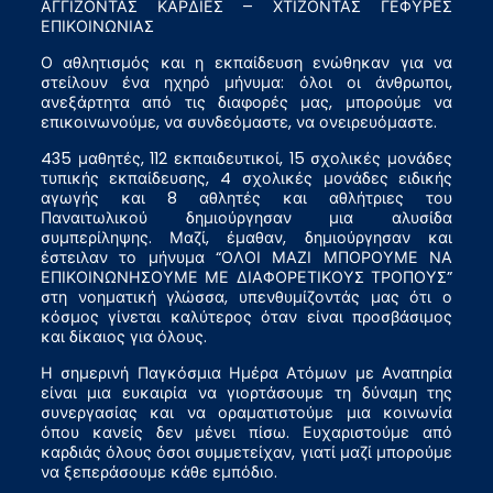
ΑΓΓΙΖΟΝΤΑΣ ΚΑΡΔΙΕΣ – ΧΤΙΖΟΝΤΑΣ ΓΕΦΥΡΕΣ
ΕΠΙΚΟΙΝΩΝΙΑΣ
Ο αθλητισμός και η εκπαίδευση ενώθηκαν για να
στείλουν ένα ηχηρό μήνυμα: όλοι οι άνθρωποι,
ανεξάρτητα από τις διαφορές μας, μπορούμε να
επικοινωνούμε, να συνδεόμαστε, να ονειρευόμαστε.
435 μαθητές, 112 εκπαιδευτικοί, 15 σχολικές μονάδες
τυπικής εκπαίδευσης, 4 σχολικές μονάδες ειδικής
αγωγής και 8 αθλητές και αθλήτριες του
Παναιτωλικού δημιούργησαν μια αλυσίδα
συμπερίληψης. Μαζί, έμαθαν, δημιούργησαν και
έστειλαν το μήνυμα “ΟΛΟΙ ΜΑΖΙ ΜΠΟΡΟΥΜΕ ΝΑ
ΕΠΙΚΟΙΝΩΝΗΣΟΥΜΕ ΜΕ ΔΙΑΦΟΡΕΤΙΚΟΥΣ ΤΡΟΠΟΥΣ”
στη νοηματική γλώσσα, υπενθυμίζοντάς μας ότι ο
κόσμος γίνεται καλύτερος όταν είναι προσβάσιμος
και δίκαιος για όλους.
Η σημερινή Παγκόσμια Ημέρα Ατόμων με Αναπηρία
είναι μια ευκαιρία να γιορτάσουμε τη δύναμη της
συνεργασίας και να οραματιστούμε μια κοινωνία
όπου κανείς δεν μένει πίσω. Ευχαριστούμε από
καρδιάς όλους όσοι συμμετείχαν, γιατί μαζί μπορούμε
να ξεπεράσουμε κάθε εμπόδιο.