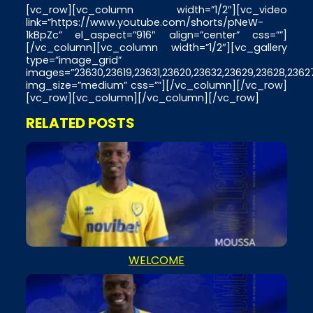
[vc_row][vc_column width=”1/2″][vc_video
link=”https://www.youtube.com/shorts/pNeW-
1kBpZc” el_aspect=”916″ align=”center” css=””]
[/vc_column][vc_column width=”1/2″][vc_gallery
type=”image_grid”
images=”23630,23619,23631,23620,23632,23629,23628,23627
img_size=”medium” css=””][/vc_column][/vc_row]
[vc_row][vc_column][/vc_column][/vc_row]
RELATED POSTS
WELCOME