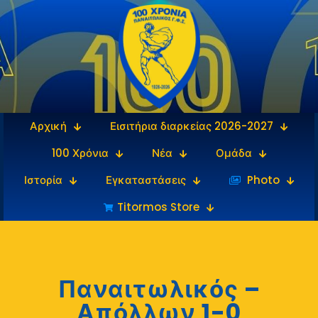
Αρχική
Εισιτήρια διαρκείας 2026-2027
100 Χρόνια
Νέα
Ομάδα
Ιστορία
Εγκαταστάσεις
‎‏‏‎ ‎Photo
Titormos Store
Παναιτωλικός –
Απόλλων 1-0