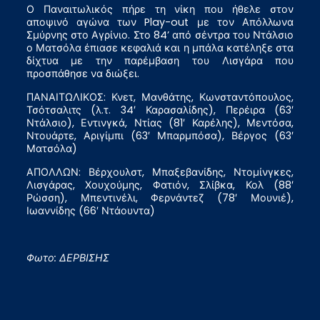
Ο Παναιτωλικός πήρε τη νίκη που ήθελε στον
αποψινό αγώνα των Play-out με τον Απόλλωνα
Σμύρνης στο Αγρίνιο. Στο 84’ από σέντρα του Ντάλσιο
ο Ματσόλα έπιασε κεφαλιά και η μπάλα κατέληξε στα
δίχτυα με την παρέμβαση του Λισγάρα που
προσπάθησε να διώξει.
ΠΑΝΑΙΤΩΛΙΚΟΣ: Κνετ, Μανθάτης, Κωνσταντόπουλος,
Τσότσαλιτς (λ.τ. 34′ Καρασαλίδης), Περέιρα (63′
Ντάλσιο), Εντινγκά, Ντίας (81′ Καρέλης), Μεντόσα,
Ντουάρτε, Αριγίμπι (63′ Μπαρμπόσα), Βέργος (63′
Ματσόλα)
ΑΠΟΛΛΩΝ: Βέρχουλστ, Μπαξεβανίδης, Ντομίνγκες,
Λισγάρας, Χουχούμης, Φατιόν, Σλίβκα, Κολ (88′
Ρώσση), Μπεντινέλι, Φερνάντεζ (78′ Μουνιέ),
Ιωαννίδης (66′ Ντάουντα)
Φωτο: ΔΕΡΒΙΣΗΣ