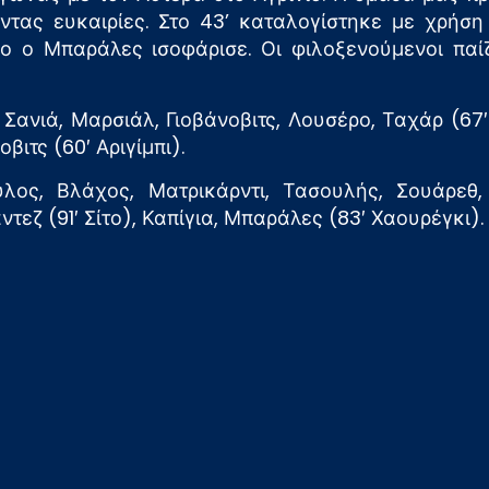
ντας ευκαιρίες. Στο 43’ καταλογίστηκε με χρήση
ίο ο Μπαράλες ισοφάρισε. Οι φιλοξενούμενοι παί
ανιά, Μαρσιάλ, Γιοβάνοβιτς, Λουσέρο, Ταχάρ (67′ Τ
βιτς (60′ Αριγίμπι).
ος, Βλάχος, Ματρικάρντι, Τασουλής, Σουάρεθ, 
ζ (91′ Σίτο), Καπίγια, Μπαράλες (83′ Χαουρέγκι).