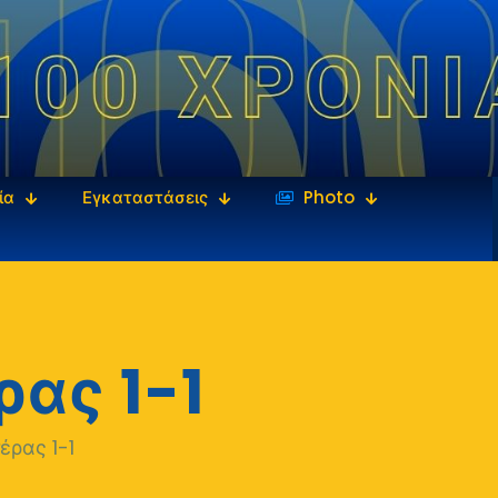
ία
Εγκαταστάσεις
‎‏‏‎ ‎Photo
ας 1-1
έρας 1-1