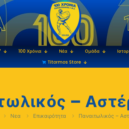
7
100 Χρόνια
Νέα
Ομάδα
Ιστορ
Titormos Store
τωλικός – Αστέρ
Νεα
Επικαιρότητα
Παναιτωλικός – Αστ