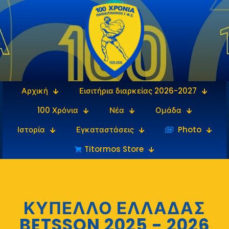
Αρχική
Εισιτήρια διαρκείας 2026-2027
100 Χρόνια
Νέα
Ομάδα
Ιστορία
Εγκαταστάσεις
‎‏‏‎ ‎Photo
Titormos Store
ΚΥΠΕΛΛΟ ΕΛΛΑΔΑΣ
BETSSON 2025 - 2026