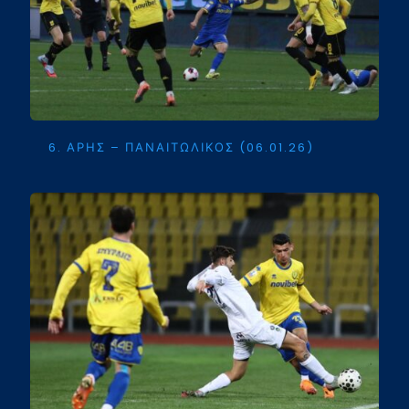
6. ΑΡΗΣ – ΠΑΝΑΙΤΩΛΙΚΟΣ (06.01.26)