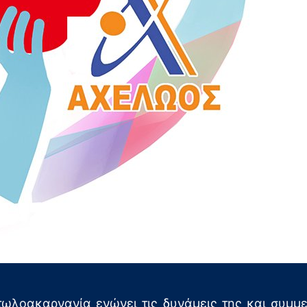
τωλοακαρνανία ενώνει τις δυνάμεις της και συμμ