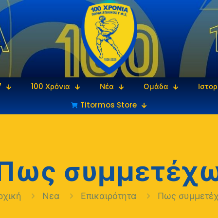
7
100 Χρόνια
Νέα
Ομάδα
Ιστορ
Titormos Store
Πως συμμετέχ
ρχική
Νεα
Επικαιρότητα
Πως συμμετέ