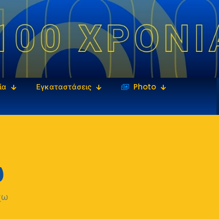
ία
Εγκαταστάσεις
‎‏‏‎ ‎Photo
ω
χω