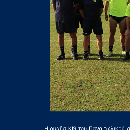
Η ομάδα Κ19 του Παναιτωλικού α