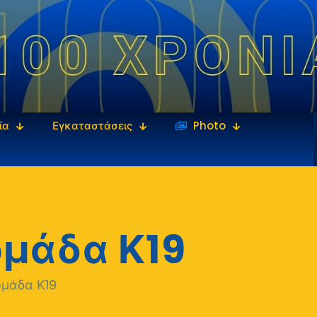
ία
Εγκαταστάσεις
‎‏‏‎ ‎Photo
ομάδα Κ19
ομάδα Κ19