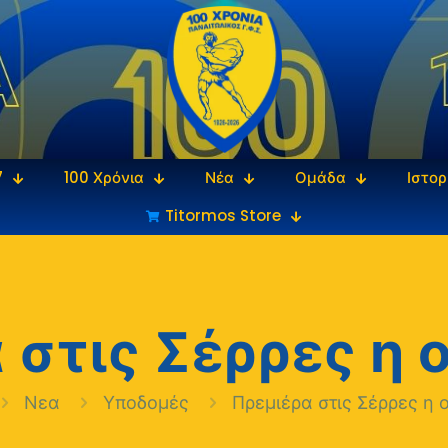
7
100 Χρόνια
Νέα
Ομάδα
Ιστορ
Titormos Store
 στις Σέρρες η 
Νεα
Υποδομές
Πρεμιέρα στις Σέρρες η 