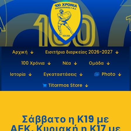
Αρχική
Εισιτήρια διαρκείας 2026-2027
100 Χρόνια
Νέα
Ομάδα
Ιστορία
Εγκαταστάσεις
‎‏‏‎ ‎Photo
Titormos Store
Σάββατο η Κ19 με
ΑΕΚ, Κυριακή η Κ17 με