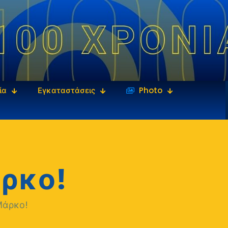
ία
Εγκαταστάσεις
‎‏‏‎ ‎Photo
άρκο!
Μάρκο!