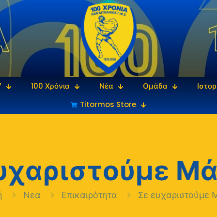
7
100 Χρόνια
Νέα
Ομάδα
Ιστορ
Titormos Store
υχαριστούμε Μ
ή
Νεα
Επικαιρότητα
Σε ευχαριστούμε 