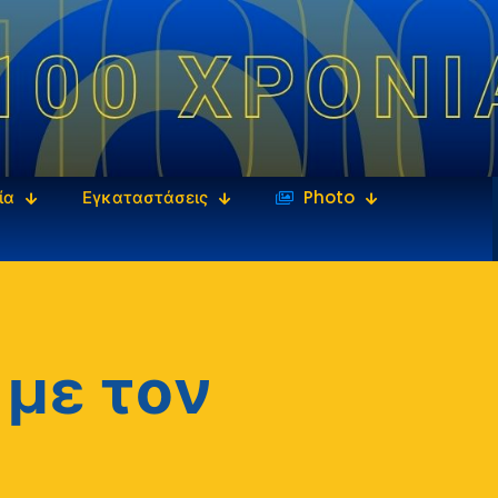
ία
Εγκαταστάσεις
‎‏‏‎ ‎Photo
 με τον