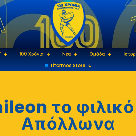
7
100 Χρόνια
Νέα
Ομάδα
Ιστορ
Titormos Store
ileon το φιλικό
Απόλλωνα