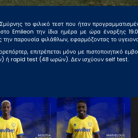
μύρνης τo φιλικό τεστ που ήταν προγραμματισμένο
εί στο Emileon την ίδια ημέρα με ώρα έναρξης 19.
ς την παρουσία φιλάθλων, εφαρμόζοντας το υγειον
ρεπόρτερ, επιτρέπεται μόνο με πιστοποιητικό εμβο
 ή rapid test (48 ωρών). Δεν ισχύουν self test.