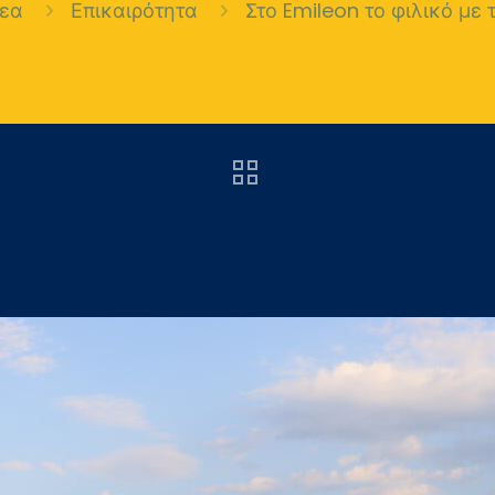
εα
Επικαιρότητα
Στο Emileon το φιλικό με