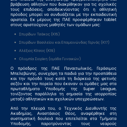
βράβευση αθλητών που διακρίθηκαν για τις σχολικές
τους επιδόσεις, αποδεικνύοντας ότι η αθλητική
πρόοδος μπορεί να συνδυάζεται με την εκπαιδευτική
αριστεία. Εκ μέρους της ΠΑΕ προσφέρθηκαν tablet
στους αριστούχους μαθητές των ομάδων μας:
Σπυρίδων Τσάκος (Κ15)
Σπυρίδων Βασιλείου και Επαμεινώνδας Γερνάς (Κ17)
Αλέξιος Κίτσος (Κ19)
Ολυμπία Σιορίκη (ομάδα Γυναικών)
Ο πρόεδρος της ΠΑΕ Παναιτωλικός, Γεράσιμος
Μπελεβώνης, συνεχάρη τα παιδιά για την προσπάθεια
και την πρόοδό τους κατά τη διάρκεια της φετινής
σεζόν και την πορεία που έκαναν οι ομάδες μας στα
πρωταθλήματα Υποδομής της Super League,
τονίζοντας παράλληλα τη σημασία της ισορροπίας
μεταξύ αθλητικών και σχολικών υποχρεώσεων.
Από την πλευρά του, ο Τεχνικός Διευθυντής της
Ακαδημίας, Αναστάσιος Θέος, αναφέρθηκε στη
συστηματική δουλειά που επιτελείται στα Τμήματα
Υποδομής, παροτρύνοντας τους νεαρούς