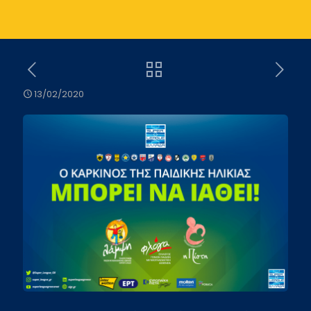
13/02/2020