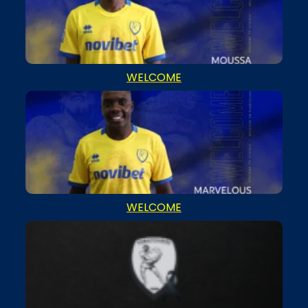
WELCOME
WELCOME