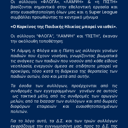
Οι σύλλογοι «ΦΛΟΓΑ», «ΛΑΜΨΗ» & «η ΠΙΣΤΗ»
βασίζονται σημαντικά στην εθελοντική εργασία και
στην ευαισθητοποίηση όλων μας και η Super League
συμβάλλει προωθώντας το κεντρικό μήνυμα
«Ο Καρκίνος της Παιδικής Ηλικίας μπορεί να ιαθεί».
Οι σύλλογοι “ΦΛΟΓΑ”, “ΛΑΜΨΗ” και “ΠΙΣΤΗ”, έκαναν
την ακόλουθη τοποθέτηση:
“Η Λάμψη, η Φλόγα και η Πίστη ως σύλλογοι γονέων
παιδιών που έχουν νοσήσει, γνωρίζοντας βιωματικά
τις ανάγκες των παιδιών που νοσούν από κάθε είδους
νεοπλασία, ενεργούν άμεσα σε οτιδήποτε μπορεί να
προκύψει, τόσο κατά τη διάρκεια της θεραπείας των
παιδιών αυτών, όσο και μετά από αυτήν.
Τα έσοδα των συλλόγων, προέρχονται από τις
συνδρομές των εγγεγραμμένων γονέων σε αυτούς
ως τακτικά μέλη, από τις συνδρομές των αρωγών
μελών, από τα bazaar των συλλόγων και από δωρεές
διαφόρων εταιρειών και ευαισθητοποιημένων
πολιτών.
Για το λόγο αυτό, τα Δ.Σ. και των τριών συλλόγων
εκφράζουμε την ευγνωμοσύνη μας, προς το Δ.Σ. της