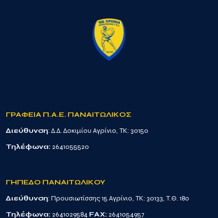
ΓΡΑΦΕΙΑ Π.Α.Ε. ΠΑΝΑΙΤΩΛΙΚΟΣ
Διεύθυνση
: Δ.Δ. Δοκιμίου Αγρίνιο, TK: 30150
Τηλέφωνα:
2641055520
ΓΗΠΕΔΟ ΠΑΝΑΙΤΩΛΙΚΟΥ
Διεύθυνση
: Προυσιωτίσσης 15 Αγρίνιο, TK: 30133, Τ.Θ. 180
Τηλέφωνα:
2641029584
FAX:
2641054957