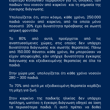
ευρύτερο κοινωνικό περιβάλλον για τις ανάγκες των
παιδιών που νοσούν από καρκίνο και τη σημασία της
έγκαιρης διάγνωσης.
Υπολογίζεται ότι, στον κόσμο, κάθε χρόνο, 250.000
παιδιά νοσούν από καρκίνο, από τα οποία μόνο
ποσοστό 20% έχει δυνατότητα πρόσβασης σε σωστή
ιατρική φροντίδα.
Το 80% από αυτά, προέρχεται από τις
αναπτυσσόμενες χώρες, στις οποίες δεν υπάρχει
δυνατότητα διάγνωσης και σωστής θεραπείας. Πάνω
από 150.000 θάνατοι κάθε χρόνο, θα μπορούσαν να
είχαν αποφευχθεί, εάν υπήρχε δυνατότητα έγκαιρης
διάγνωσης και εξειδικευμένης θεραπείας σε όλα τα
παιδιά.
Στην χώρα μας υπολογίζεται ότι κάθε χρόνο νοσούν
280 – 300 παιδιά.
Το 70% από αυτά με εξειδικευμένη θεραπεία κερδίζει
τη μάχη για ζωή.
Στον καρκίνο της παιδικής ηλικίας δεν υπάρχει
πρόληψη, ωστόσο η έγκαιρη διάγνωση οδηγεί σε ίαση
τα περισσότερα παιδιά. Γι αυτό πρέπει να δοθεί