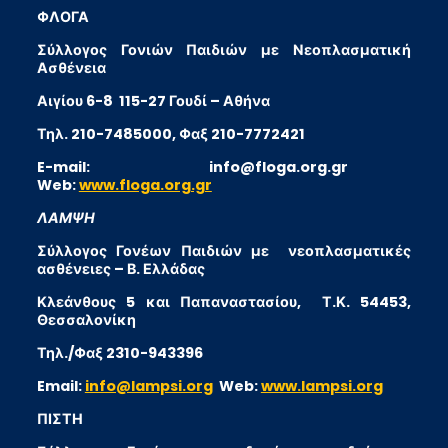
ΦΛΟΓΑ
Σύλλογος Γονιών Παιδιών με Νεοπλασματική
Ασθένεια
Αιγίου 6-8 115-27 Γουδί – Αθήνα
Τηλ. 210-7485000, Φαξ 210-7772421
E-mail:
info@floga.org.gr
Web:
www.floga.org.gr
ΛΑΜΨΗ
Σύλλογος Γονέων Παιδιών με νεοπλασματικές
ασθένειες – Β. Ελλάδας
Κλεάνθους 5 και Παπαναστασίου, Τ.Κ. 54453,
Θεσσαλονίκη
Τηλ./Φαξ 2310-943396
Email:
info@lampsi.org
Web:
www.lampsi.org
ΠΙΣΤΗ