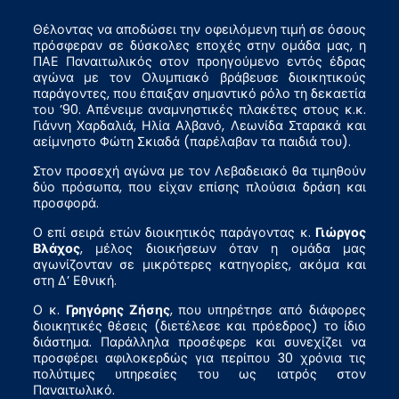
Θέλοντας να αποδώσει την οφειλόμενη τιμή σε όσους
πρόσφεραν σε δύσκολες εποχές στην ομάδα μας, η
ΠΑΕ Παναιτωλικός στον προηγούμενο εντός έδρας
αγώνα με τον Ολυμπιακό βράβευσε διοικητικούς
παράγοντες, που έπαιξαν σημαντικό ρόλο τη δεκαετία
του ’90. Απένειμε αναμνηστικές πλακέτες στους κ.κ.
Γιάννη Χαρδαλιά, Ηλία Αλβανό, Λεωνίδα Σταρακά και
αείμνηστο Φώτη Σκιαδά (παρέλαβαν τα παιδιά του).
Στον προσεχή αγώνα με τον Λεβαδειακό θα τιμηθούν
δύο πρόσωπα, που είχαν επίσης πλούσια δράση και
προσφορά.
Ο επί σειρά ετών διοικητικός παράγοντας κ.
Γιώργος
Βλάχος
, μέλος διοικήσεων όταν η ομάδα μας
αγωνίζονταν σε μικρότερες κατηγορίες, ακόμα και
στη Δ’ Εθνική.
Ο κ.
Γρηγόρης Ζήσης
, που υπηρέτησε από διάφορες
διοικητικές θέσεις (διετέλεσε και πρόεδρος) το ίδιο
διάστημα. Παράλληλα προσέφερε και συνεχίζει να
προσφέρει αφιλοκερδώς για περίπου 30 χρόνια τις
πολύτιμες υπηρεσίες του ως ιατρός στον
Παναιτωλικό.