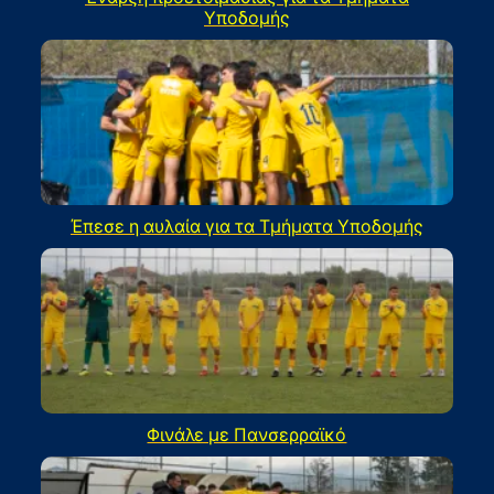
Υποδομής
Έπεσε η αυλαία για τα Τμήματα Υποδομής
Φινάλε με Πανσερραϊκό