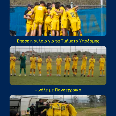
Έπεσε η αυλαία για τα Τμήματα Υποδομής
Φινάλε με Πανσερραϊκό